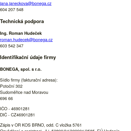
jana.janeckova@bonega.cz
604 207 548
Technická podpora
Ing. Roman Hudeček
roman.hudecek@bonega.cz
603 542 347
Identifikační údaje firmy
BONEGA, spol. s r.o.
Sídlo firmy (fakturační adresa):
Potoční 302
Sudoměřice nad Moravou
696 66
IČO - 46901281
DIČ - CZ46901281
Zápis v OR KOS BRNO, odd. C vložka 5761
Osvědčení o registraci– č.j. 52890/04/309901/2585, FÚ Hodonín