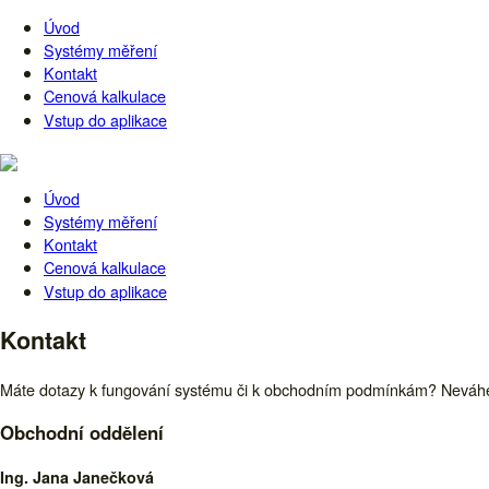
Úvod
Systémy měření
Kontakt
Cenová kalkulace
Vstup do aplikace
Úvod
Systémy měření
Kontakt
Cenová kalkulace
Vstup do aplikace
Kontakt
Máte dotazy k fungování systému či k obchodním podmínkám? Neváhej
Obchodní oddělení
Ing. Jana Janečková