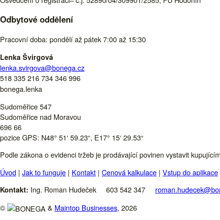
Odbytové oddělení
Pracovní doba: pondělí až pátek 7:00 až 15:30
Lenka Švirgová
lenka.svirgova@bonega.cz
518 335 216
734 346 996
bonega.lenka
Sudoměřice 547
Sudoměřice nad Moravou
696 66
pozice GPS: N48° 51‘ 59.23“, E17° 15‘ 29.53“
Podle zákona o evidenci tržeb je prodávající povinen vystavit kupujíc
Úvod
|
Jak to funguje
|
Kontakt
|
Cenová kalkulace
|
Vstup do aplikace
Ing. Roman Hudeček
603 542 347
roman.hudecek@bo
Kontakt:
©
&
Maintop Businesses
, 2026